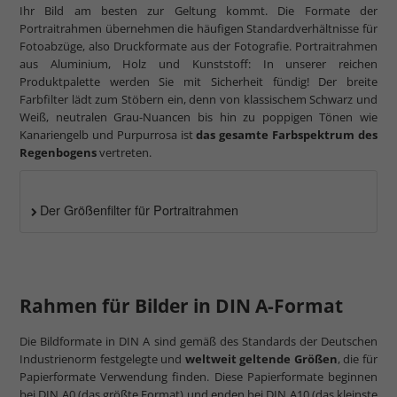
Ihr Bild am besten zur Geltung kommt. Die Formate der
Portraitrahmen übernehmen die häufigen Standardverhältnisse für
Fotoabzüge, also Druckformate aus der Fotografie. Portraitrahmen
aus Aluminium, Holz und Kunststoff: In unserer reichen
Produktpalette werden Sie mit Sicherheit fündig! Der breite
Farbfilter lädt zum Stöbern ein, denn von klassischem Schwarz und
Weiß, neutralen Grau-Nuancen bis hin zu poppigen Tönen wie
Kanariengelb und Purpurrosa ist
das gesamte Farbspektrum des
Regenbogens
vertreten.
Der Größenfilter für Portraitrahmen
Rahmen für Bilder in DIN A-Format
Die Bildformate in DIN A sind gemäß des Standards der Deutschen
Industrienorm festgelegte und
weltweit geltende Größen
, die für
Papierformate Verwendung finden. Diese Papierformate beginnen
bei DIN A0 (das größte Format) und enden bei DIN A10 (das kleinste