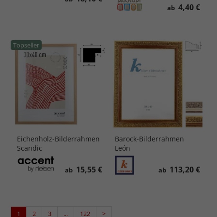
4,40 €
ab
Topseller
Eichenholz-Bilderrahmen
Barock-Bilderrahmen
Scandic
León
15,55 €
113,20 €
ab
ab
1
2
3
...
122
>