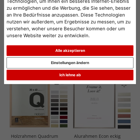
Technologien, um Ihnen ein besseres Internet-Erlebnis
geben Ihnen hier einen Überblick über alle Formate in unserem
zu ermöglichen und die Werbung, die Sie sehen, besser
Shop- Sie müssen nur auf den entsprechende Link klicken. Einfach
an Ihre Bedürfnisse anzupassen. Diese Technologien
weiterlesen...
nutzen wir außerdem, um Ergebnisse zu messen, um zu
verstehen, woher unsere Besucher kommen oder um
unsere Website weiter zu entwickeln.
1
2
3
...
122
>
Alle akzeptieren
Beliebtheit
Preis aufsteigend
Preis absteigend
Einstellungen ändern
Ich lehne ab
Topseller
Topseller
Holzrahmen Quadrum
Alurahmen Econ eckig