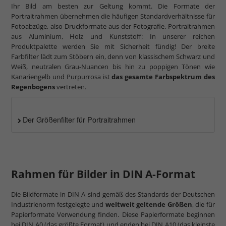
Ihr Bild am besten zur Geltung kommt. Die Formate der
Portraitrahmen übernehmen die häufigen Standardverhältnisse für
Fotoabzüge, also Druckformate aus der Fotografie. Portraitrahmen
aus Aluminium, Holz und Kunststoff: In unserer reichen
Produktpalette werden Sie mit Sicherheit fündig! Der breite
Farbfilter lädt zum Stöbern ein, denn von klassischem Schwarz und
Weiß, neutralen Grau-Nuancen bis hin zu poppigen Tönen wie
Kanariengelb und Purpurrosa ist
das gesamte Farbspektrum des
Regenbogens
vertreten.
Der Größenfilter für Portraitrahmen
Rahmen für Bilder in DIN A-Format
Die Bildformate in DIN A sind gemäß des Standards der Deutschen
Industrienorm festgelegte und
weltweit geltende Größen
, die für
Papierformate Verwendung finden. Diese Papierformate beginnen
bei DIN A0 (das größte Format) und enden bei DIN A10 (das kleinste