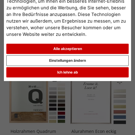
Technologien, um Ihnen ein besseres Internet-Erlebnis
geben Ihnen hier einen Überblick über alle Formate in unserem
zu ermöglichen und die Werbung, die Sie sehen, besser
Shop- Sie müssen nur auf den entsprechende Link klicken. Einfach
an Ihre Bedürfnisse anzupassen. Diese Technologien
weiterlesen...
nutzen wir außerdem, um Ergebnisse zu messen, um zu
verstehen, woher unsere Besucher kommen oder um
unsere Website weiter zu entwickeln.
1
2
3
...
122
>
Alle akzeptieren
Beliebtheit
Preis aufsteigend
Preis absteigend
Einstellungen ändern
Ich lehne ab
Topseller
Topseller
Holzrahmen Quadrum
Alurahmen Econ eckig