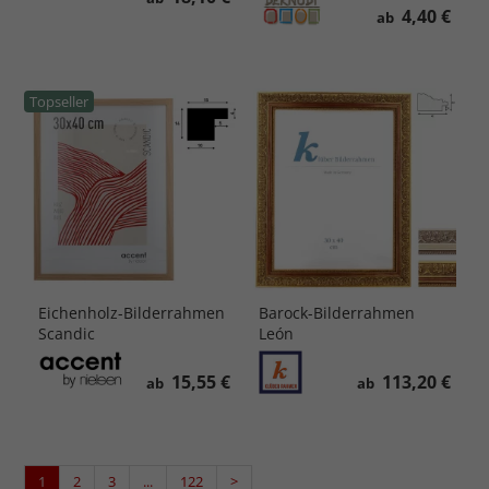
4,40 €
ab
Topseller
Eichenholz-Bilderrahmen
Barock-Bilderrahmen
Scandic
León
15,55 €
113,20 €
ab
ab
1
2
3
...
122
>