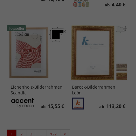
4,40 €
ab
Topseller
Eichenholz-Bilderrahmen
Barock-Bilderrahmen
Scandic
León
15,55 €
113,20 €
ab
ab
1
2
3
...
122
>