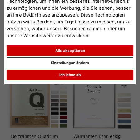
Technologien, um Ihnen ein besseres Internet-Erlebnis
geben Ihnen hier einen Überblick über alle Formate in unserem
zu ermöglichen und die Werbung, die Sie sehen, besser
Shop- Sie müssen nur auf den entsprechende Link klicken. Einfach
an Ihre Bedürfnisse anzupassen. Diese Technologien
weiterlesen...
nutzen wir außerdem, um Ergebnisse zu messen, um zu
verstehen, woher unsere Besucher kommen oder um
unsere Website weiter zu entwickeln.
1
2
3
...
122
>
Alle akzeptieren
Beliebtheit
Preis aufsteigend
Preis absteigend
Einstellungen ändern
Ich lehne ab
Topseller
Topseller
Holzrahmen Quadrum
Alurahmen Econ eckig