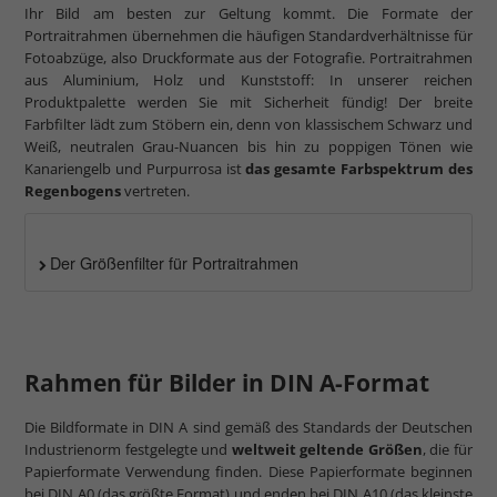
Ihr Bild am besten zur Geltung kommt. Die Formate der
Portraitrahmen übernehmen die häufigen Standardverhältnisse für
Fotoabzüge, also Druckformate aus der Fotografie. Portraitrahmen
aus Aluminium, Holz und Kunststoff: In unserer reichen
Produktpalette werden Sie mit Sicherheit fündig! Der breite
Farbfilter lädt zum Stöbern ein, denn von klassischem Schwarz und
Weiß, neutralen Grau-Nuancen bis hin zu poppigen Tönen wie
Kanariengelb und Purpurrosa ist
das gesamte Farbspektrum des
Regenbogens
vertreten.
Der Größenfilter für Portraitrahmen
Rahmen für Bilder in DIN A-Format
Die Bildformate in DIN A sind gemäß des Standards der Deutschen
Industrienorm festgelegte und
weltweit geltende Größen
, die für
Papierformate Verwendung finden. Diese Papierformate beginnen
bei DIN A0 (das größte Format) und enden bei DIN A10 (das kleinste