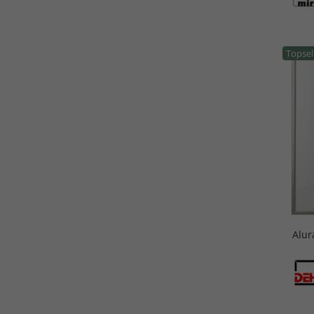
Topsel
Alu