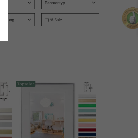
Rahmentyp
ieferung
% Sale
Topseller