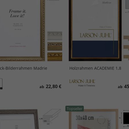
ck-Bilderrahmen Madrie
Holzrahmen ACADEMIE 1,8
22,80 €
45
ab
ab
Topseller