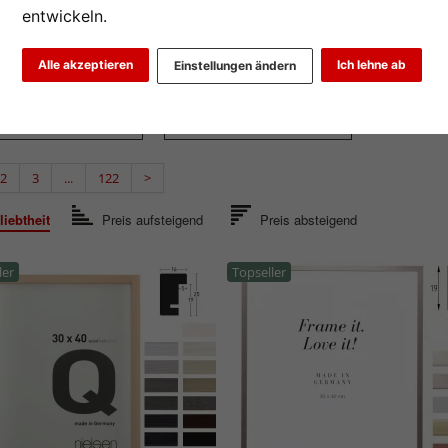
at
Marke
Farbe
entwickeln.
rt
Schnelle L
Maßanfertigung
Alle akzeptieren
Ich lehne ab
Einstellungen ändern
mal
Profilbreite
2
3
...
122
>
iebtheit
Preis aufsteigend
Preis absteigend
ler
Topseller