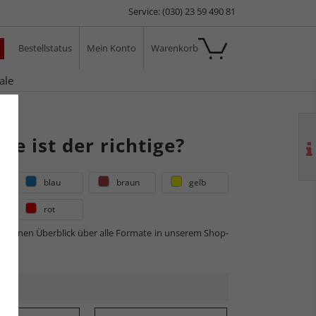
Service: (030) 23 59 490 81
Bestellstatus
Mein Konto
Warenkorb
ale
e ist der richtige?
blau
braun
gelb
rot
r einen Überblick über alle Formate in unserem Shop-