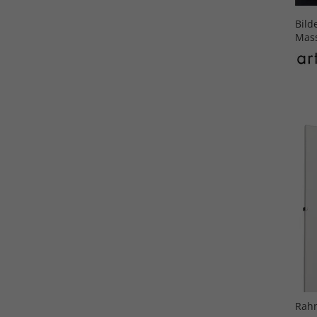
Bild
Mass
Rahm