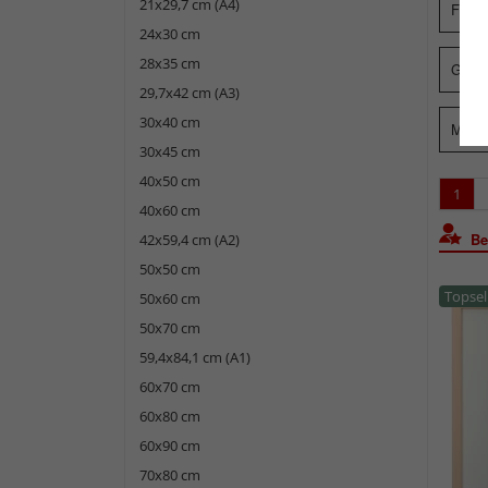
21x29,7 cm (A4)
Form
24x30 cm
28x35 cm
Glasa
29,7x42 cm (A3)
30x40 cm
Merk
30x45 cm
40x50 cm
1
40x60 cm
Bel
42x59,4 cm (A2)
50x50 cm
Topsel
50x60 cm
50x70 cm
59,4x84,1 cm (A1)
60x70 cm
60x80 cm
60x90 cm
70x80 cm