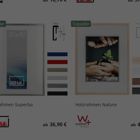
ab
ab
ler
Topseller
rahmen Superba
Holzrahmen Nature
36,90 €
4
ab
ab