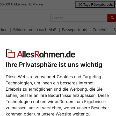
50.000 Artikel von 42 Marken
100 Tage Rückgaberecht
rken
Bilderrahmen nach Maß
Passepartouts
Zubehör
S
rahmen-Shop
Rahmengrößen
Alle Formate
cher Rahmen für welche Bildgröß
Ihre Privatsphäre ist uns wichtig
chwarz
silber
weiß
natur
eiche
Diese Website verwendet Cookies und Targeting
old
lila
rosa
grau
grün
Technologien, um Ihnen ein besseres Internet-
Bildgrößen gibt es? Und welche Rahmengrößen gibt es? Wir geben Ihnen hie
Erlebnis zu ermöglichen und die Werbung, die Sie
sen nur auf den entsprechende Link klicken. Einfach
weiterlesen...
sehen, besser an Ihre Bedürfnisse anzupassen. Diese
Technologien nutzen wir außerdem, um Ergebnisse
zu messen, um zu verstehen, woher unsere Besucher
kommen oder um unsere Website weiter zu