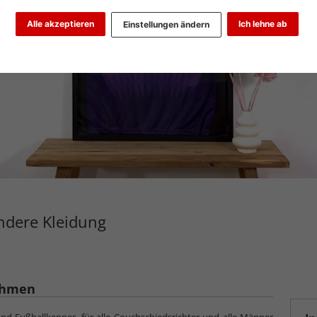
Alle akzeptieren
Ich lehne ab
Einstellungen ändern
ndere Kleidung
ahmen