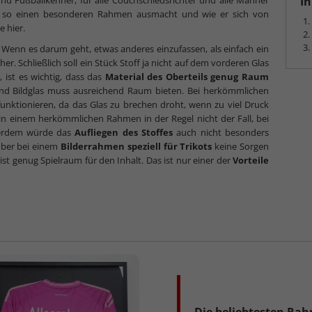
In
und Fußballkenner, für alle Couchschiedsrichter und alle Männer
so einen besonderen Rahmen ausmacht und wie er sich von
 hier.
 Wenn es darum geht, etwas anderes einzufassen, als einfach ein
her. Schließlich soll ein Stück Stoff ja nicht auf dem vorderen Glas
ist es wichtig, dass das
Material des Oberteils genug Raum
nd Bildglas muss ausreichend Raum bieten. Bei herkömmlichen
funktionieren, da das Glas zu brechen droht, wenn zu viel Druck
 in einem herkömmlichen Rahmen in der Regel nicht der Fall, bei
ußerdem würde das
Aufliegen des Stoffes
auch nicht besonders
über bei einem
Bilderrahmen speziell für Trikots
keine Sorgen
 ist genug Spielraum für den Inhalt. Das ist nur einer der
Vorteile