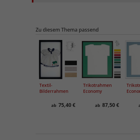
Zu diesem Thema passend
rikotrahmen
Textil-
Trikotrahmen
Triko
asyChange für
Bilderrahmen
Economy
Econo
chnellen
Schwarz mit
mit
hirtwechsel -
Passepartout
Passe
50,40 €
75,40 €
87,50 €
ab
ab
ab
hne
Preis pro Meter
lasscheibe,
ach Maß
Bildumfang