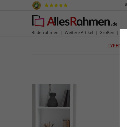
8
Bilderrahmen
Weitere Artikel
Größen
Ma
TYPEN