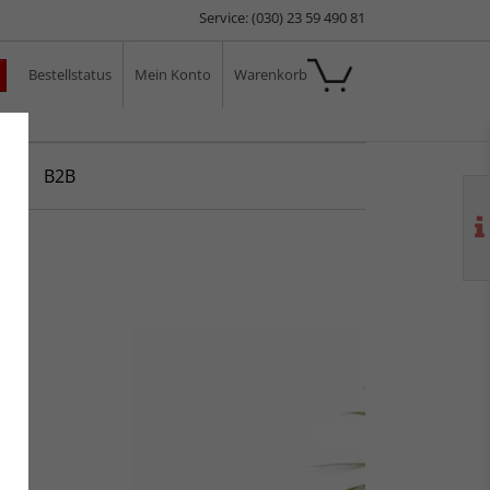
Service: (030) 23 59 490 81
Bestellstatus
Mein Konto
Warenkorb
ale
B2B