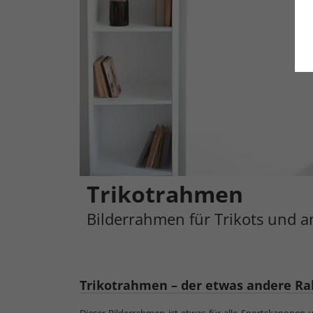
Trikotrahmen
Bilderrahmen für Trikots und a
Trikotrahmen – der etwas andere R