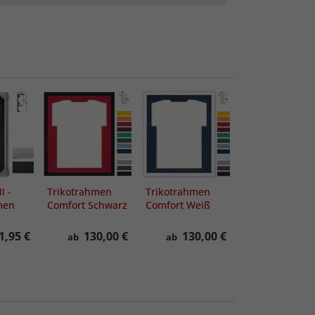
I -
Trikotrahmen
Trikotrahmen
Trikot-Rahmen
men
Comfort Schwarz
Comfort Weiß
Nouvelle
mit
mit
Passepartout
Passepartout
1,95 €
130,00 €
130,00 €
133,40
ab
ab
ab