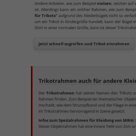
Andere Anbieter, wie zum Beispiel
nielsen
, setzten auf 
ist. Allerdings kann ein solcher Rahmen, wie zum Beisp
für Trikots“
aufgrund des Kleiderbügels nicht so einf
um ein Trikot in Kindergröße handelt, kann der Bügel e
Shirt in einer normalen Größe, dann ist dieser Trikotra
Jetzt schnell zugreifen und Trikot einrahmen
Trikotrahmen auch für andere Klei
Der
Trikotrahmen
hat seinen Namen den Trikots zu
Rahmen finden. Zum Beispiel ein thematischer Objek
Hochzeit, wie dem Strumpfband und der Fliege in ein
im Trikotrahmen hervorragend in Szene gesetzt.
Infos zum Spezialrahmen für Kleidung von MIRA:
Dieser Objektrahmen hat eine innere Tiefe von 2cm un