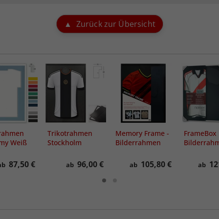
Zurück zur Übersicht
trahmen
Trikotrahmen
Memory Frame -
FrameBox I
my Weiß
Stockholm
Bilderrahmen
Bilderrah
für Trikots und
für Trikots
partout
Erinnerungsstücke
87,50 €
96,00 €
105,80 €
12
ab
ab
ab
ab