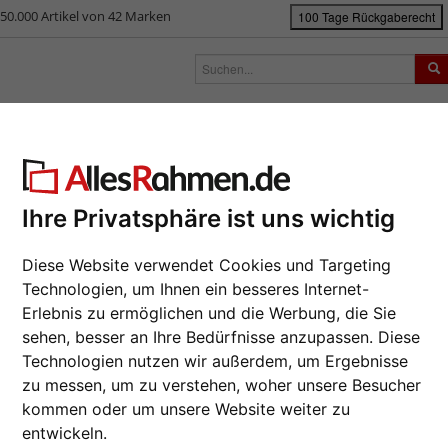
50.000 Artikel von 42 Marken
100 Tage Rückgaberecht
rken
Bilderrahmen nach Maß
Passepartouts
Zubehör
S
RATGEBER
GESCHENKIDEEN
KUNST UND DEKO
Ihre Privatsphäre ist uns wichtig
MAGAZIN
TYPEN
TRIKOTRAHMEN
Diese Website verwendet Cookies und Targeting
Technologien, um Ihnen ein besseres Internet-
Erlebnis zu ermöglichen und die Werbung, die Sie
sehen, besser an Ihre Bedürfnisse anzupassen. Diese
Technologien nutzen wir außerdem, um Ergebnisse
zu messen, um zu verstehen, woher unsere Besucher
kommen oder um unsere Website weiter zu
entwickeln.