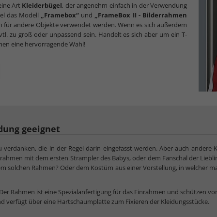
eine Art
Kleiderbügel
, der angenehm einfach in der Verwendung
iel das Modell
„Framebox“
und
„FrameBox II - Bilderrahmen
ach für andere Objekte verwendet werden. Wenn es sich außerdem
vtl. zu groß oder unpassend sein. Handelt es sich aber um ein T-
hmen eine hervorragende Wahl!
dung geeignet
 verdanken, die in der Regel darin eingefasst werden. Aber auch andere 
trahmen mit dem ersten Strampler des Babys, oder dem Fanschal der Liebl
em solchen Rahmen? Oder dem Kostüm aus einer Vorstellung, in welcher man 
Der Rahmen ist eine Spezialanfertigung für das Einrahmen und schützen v
d verfügt über eine Hartschaumplatte zum Fixieren der Kleidungsstücke.